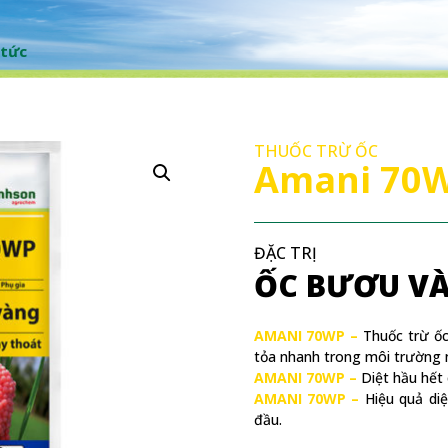
 tức
THUỐC TRỪ ỐC
Amani 70
ĐẶC TRỊ
ỐC BƯƠU V
AMANI 70WP –
Thuốc trừ ốc
tỏa nhanh trong môi trường 
AMANI 70WP –
Diệt hầu hết c
AMANI 70WP –
Hiệu quả diệ
đầu.