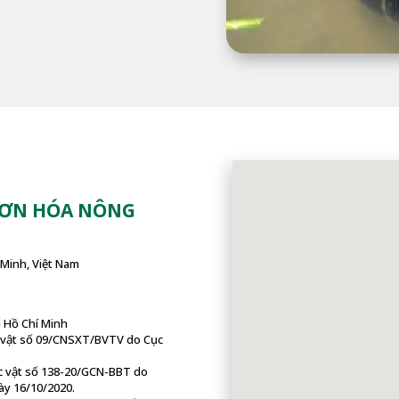
SƠN HÓA NÔNG
Minh, Việt Nam
ố Hồ Chí Minh
c vật số 09/CNSXT/BVTV do Cục
c vật số 138-20/GCN-BBT do
ày 16/10/2020.