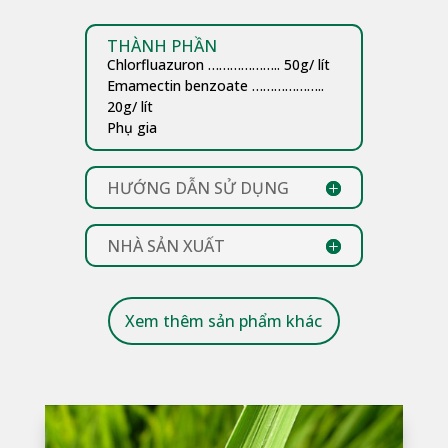
THÀNH PHẦN
Chlorfluazuron ……………….. 50g/ lít
Emamectin benzoate ………………..
20g/ lít
Phụ gia
HƯỚNG DẪN SỬ DỤNG
NHÀ SẢN XUẤT
Xem thêm sản phẩm khác