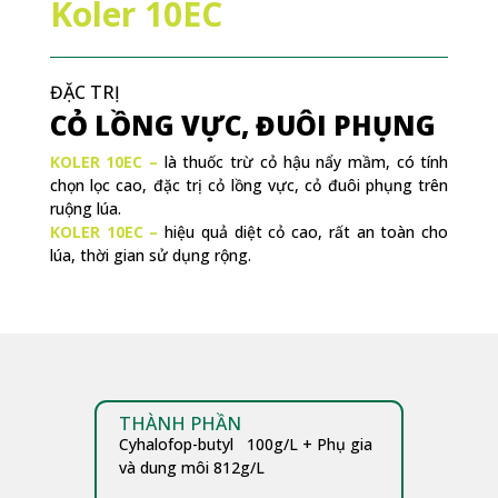
Koler 10EC
ĐẶC TRỊ
CỎ LỒNG VỰC, ĐUÔI PHỤNG
KOLER 10EC –
là thuốc trừ cỏ hậu nẩy mầm, có tính
chọn lọc cao, đặc trị cỏ lồng vực, cỏ đuôi phụng trên
ruộng lúa.
KOLER 10EC –
hiệu quả diệt cỏ cao, rất an toàn cho
lúa, thời gian sử dụng rộng.
THÀNH PHẦN
Cyhalofop-butyl 100g/L + Phụ gia
và dung môi 812g/L