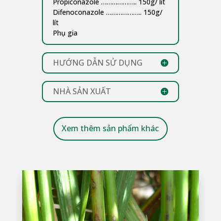
Propiconazole ……………….. 150g/ lít
Difenoconazole ……………….. 150g/
lít
Phụ gia
HƯỚNG DẪN SỬ DỤNG
NHÀ SẢN XUẤT
Xem thêm sản phẩm khác