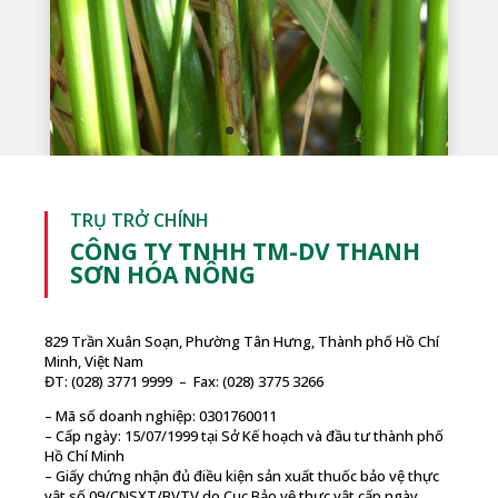
TRỤ TRỞ CHÍNH
CÔNG TY TNHH TM-DV THANH
SƠN HÓA NÔNG
829 Trần Xuân Soạn, Phường Tân Hưng, Thành phố Hồ Chí
Minh, Việt Nam
ĐT: (028) 3771 9999 – Fax: (028) 3775 3266
– Mã số doanh nghiệp: 0301760011
– Cấp ngày: 15/07/1999 tại Sở Kế hoạch và đầu tư thành phố
Hồ Chí Minh
– Giấy chứng nhận đủ điều kiện sản xuất thuốc bảo vệ thực
vật số 09/CNSXT/BVTV do Cục Bảo vệ thực vật cấp ngày