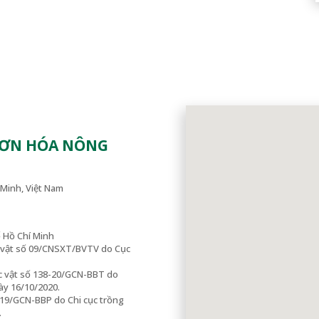
SƠN HÓA NÔNG
Minh, Việt Nam
ố Hồ Chí Minh
c vật số 09/CNSXT/BVTV do Cục
c vật số 138-20/GCN-BBT do
ày 16/10/2020.
-19/GCN-BBP do Chi cục trồng
.