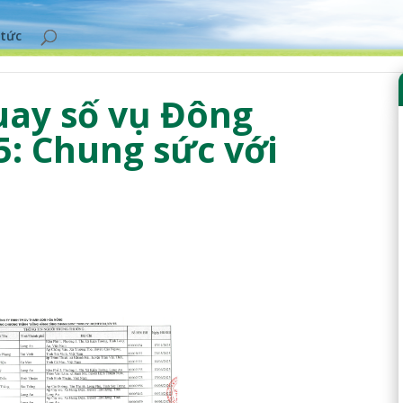
 tức
uay số vụ Đông
5: Chung sức với