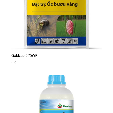
Goldcup 575WP
0
₫