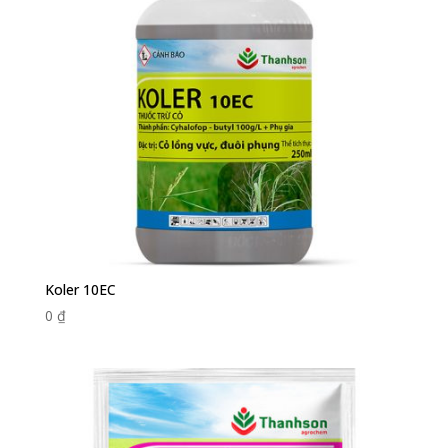
Koler 10EC
0
₫