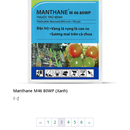
Manthane M46 80WP (Xanh)
0
₫
←
1
2
3
4
5
6
→