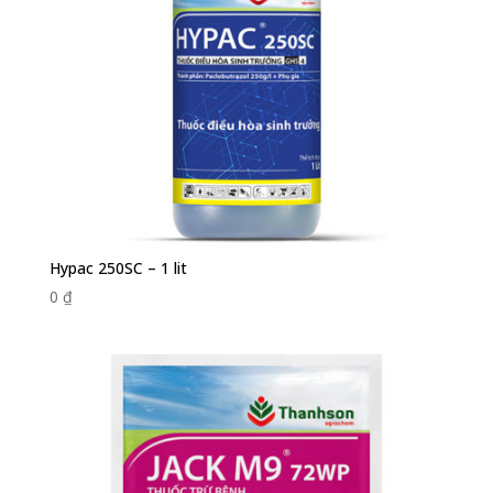
Hypac 250SC – 1 lit
0
₫