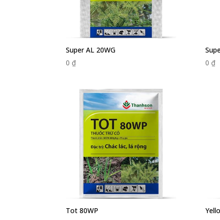
Super AL 20WG
Sup
0
₫
0
₫
Tot 80WP
Yell