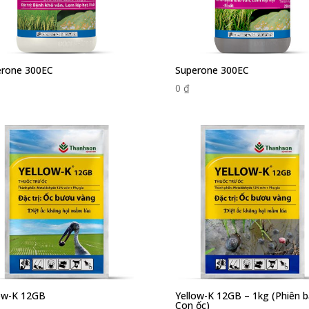
erone 300EC
Superone 300EC
0
₫
ow-K 12GB
Yellow-K 12GB – 1kg (Phiên 
Con ốc)