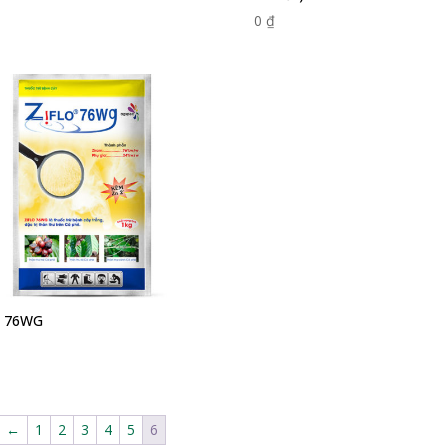
0
₫
o 76WG
←
1
2
3
4
5
6