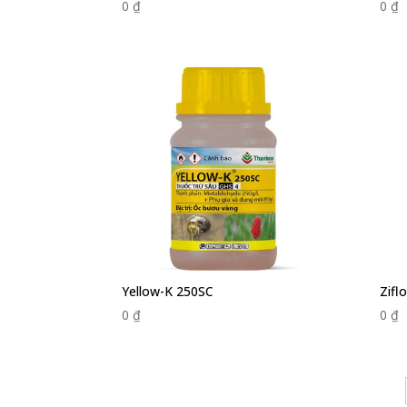
0
₫
0
₫
Yellow-K 250SC
Zifl
0
₫
0
₫