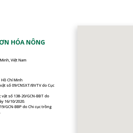
SƠN HÓA NÔNG
Minh, Việt Nam
ố Hồ Chí Minh
c vật số 09/CNSXT/BVTV do Cục
c vật số 138-20/GCN-BBT do
ày 16/10/2020.
-19/GCN-BBP do Chi cục trồng
.